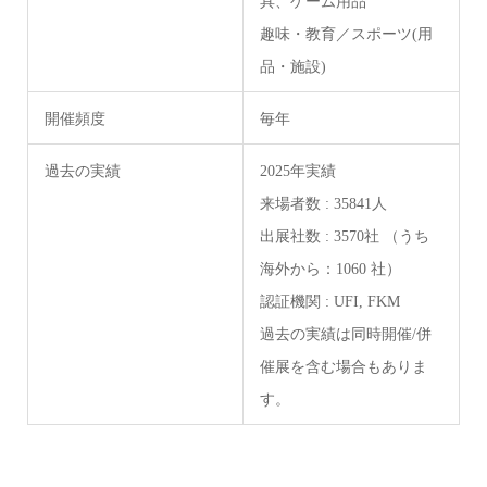
具、ゲーム用品
趣味・教育／スポーツ(用
品・施設)
開催頻度
毎年
過去の実績
2025年実績
来場者数 : 35841人
出展社数 : 3570社 （うち
海外から：1060 社）
認証機関 : UFI, FKM
過去の実績は同時開催/併
催展を含む場合もありま
す。