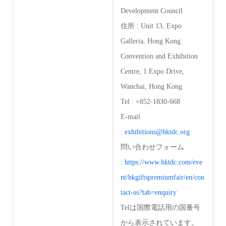
Development Council
住所 : Unit 13, Expo
Galleria, Hong Kong
Convention and Exhibition
Centre, 1 Expo Drive,
Wanchai, Hong Kong
Tel : +852-1830-668
E-mail
:
exhibitions@hktdc.org
問い合わせフォーム
:
https://www.hktdc.com/eve
nt/hkgiftspremiumfair/en/con
tact-us?tab=enquiry
Telは国際電話用の国番号
から表示されています。